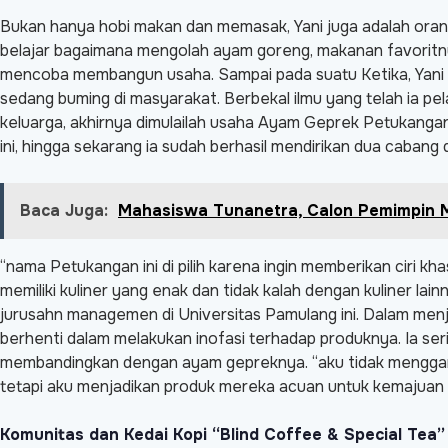
Bukan hanya hobi makan dan memasak, Yani juga adalah orang
belajar bagaimana mengolah ayam goreng, makanan favorit
mencoba membangun usaha. Sampai pada suatu Ketika, Yani 
sedang buming di masyarakat. Berbekal ilmu yang telah ia pe
keluarga, akhirnya dimulailah usaha Ayam Geprek Petukangan
ini, hingga sekarang ia sudah berhasil mendirikan dua caban
Baca Juga:
Mahasiswa Tunanetra, Calon Pemimpin
“nama Petukangan ini di pilih karena ingin memberikan ciri 
memiliki kuliner yang enak dan tidak kalah dengan kuliner lai
jurusahn managemen di Universitas Pamulang ini. Dalam menj
berhenti dalam melakukan inofasi terhadap produknya. Ia s
membandingkan dengan ayam gepreknya. “aku tidak menggang
tetapi aku menjadikan produk mereka acuan untuk kemajuan u
Komunitas dan Kedai Kopi “Blind Coffee & Special Tea”