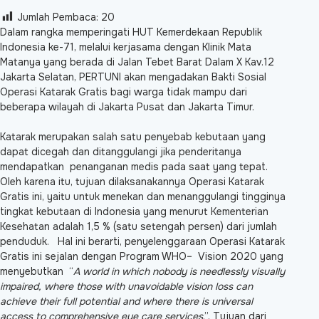
Jumlah Pembaca:
20
Dalam rangka memperingati HUT Kemerdekaan Republik
Indonesia ke-71, melalui kerjasama dengan Klinik Mata
Matanya yang berada di Jalan Tebet Barat Dalam X Kav.12
Jakarta Selatan, PERTUNI akan mengadakan Bakti Sosial
Operasi Katarak Gratis bagi warga tidak mampu dari
beberapa wilayah di Jakarta Pusat dan Jakarta Timur.
Katarak merupakan salah satu penyebab kebutaan yang
dapat dicegah dan ditanggulangi jika penderitanya
mendapatkan penanganan medis pada saat yang tepat.
Oleh karena itu, tujuan dilaksanakannya Operasi Katarak
Gratis ini, yaitu untuk menekan dan menanggulangi tingginya
tingkat kebutaan di Indonesia yang menurut Kementerian
Kesehatan adalah 1,5 % (satu setengah persen) dari jumlah
penduduk. Hal ini berarti, penyelenggaraan Operasi Katarak
Gratis ini sejalan dengan Program WHO– Vision 2020 yang
menyebutkan “
A world in which nobody is needlessly visually
impaired, where those with unavoidable vision loss can
achieve their full potential and where there is universal
access to comprehensive eye care services
.”. Tujuan dari