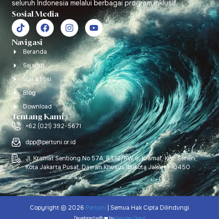
seluruh Indonesia melalui berbagai program inklusif.
Sosial Media
Navigasi
Beranda
Sejarah
Visi & Misi
Blog
Download
Tentang Kami
+62 (021) 392-5671
dpp@pertuni.or.id
Jl. Kramat Sentiong No.57A, RT.12/RW.6, Kramat, Kec. Senen,
Kota Jakarta Pusat, Daerah Khusus Ibukota Jakarta 10450
Copyright © 2026
Pertuni
| Semua Hak Cipta Dilindungi
Developed with ❤️ by
Kresuber Digital