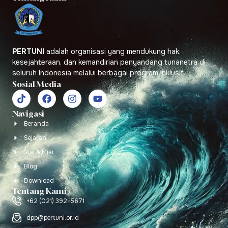
PERTUNI
adalah organisasi yang mendukung hak,
kesejahteraan, dan kemandirian penyandang tunanetra di
seluruh Indonesia melalui berbagai program inklusif.
Sosial Media
Navigasi
Beranda
Sejarah
Visi & Misi
Blog
Download
Tentang Kami
+62 (021) 392-5671
dpp@pertuni.or.id