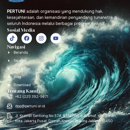
PERTUNI
adalah organisasi yang mendukung hak,
kesejahteraan, dan kemandirian penyandang tunanetra di
seluruh Indonesia melalui berbagai program inklusif.
Sosial Media
Navigasi
Beranda
Sejarah
Visi & Misi
Blog
Download
Tentang Kami
+62 (021) 392-5671
dpp@pertuni.or.id
Jl. Kramat Sentiong No.57A, RT.12/RW.6, Kramat, Kec. Senen,
Kota Jakarta Pusat, Daerah Khusus Ibukota Jakarta 10450