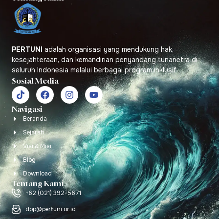
PERTUNI
adalah organisasi yang mendukung hak,
kesejahteraan, dan kemandirian penyandang tunanetra di
seluruh Indonesia melalui berbagai program inklusif.
Sosial Media
Navigasi
Beranda
Sejarah
Visi & Misi
Blog
Download
Tentang Kami
+62 (021) 392-5671
dpp@pertuni.or.id