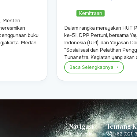
Kemitraan
, Menteri
 meresmikan
Dalam rangka merayakan HUT Pe
n penggunaan buku
ke-51, DPP Pertuni, bersama Yay
ogjakarta, Medan,
Indonesia (UPI), dan Yayasan D
“Sosialisasi dan Pelatihan Peng
Tunanetra. Kegiatan yang akan d
Baca Selengkapnya
Navigasi
Tentang 
Beranda
+62 (021) 