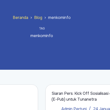
Beranda
Blog
menkominfo
TAG
menkominfo
Siaran Pers: Kick Off Sosialisa
(E-Pub) untuk Tunanetra
Admin Pertuni
24 Janua