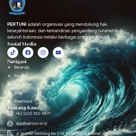
PERTUNI
adalah organisasi yang mendukung hak,
kesejahteraan, dan kemandirian penyandang tunanetra di
seluruh Indonesia melalui berbagai program inklusif.
Sosial Media
Navigasi
Beranda
Sejarah
Visi & Misi
Blog
Download
Tentang Kami
+62 (021) 392-5671
dpp@pertuni.or.id
Jl. Kramat Sentiong No.57A, RT.12/RW.6, Kramat, Kec. Senen,